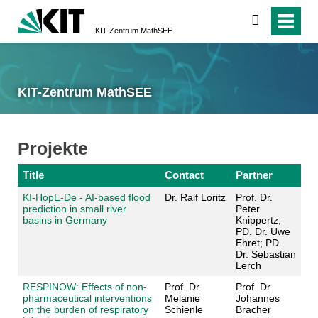
suchen
KIT-Zentrum MathSEE
KIT-Zentrum MathSEE
Projekte
Title
Contact
Partner
KI-HopE-De - AI-based flood
Dr. Ralf Loritz
Prof. Dr.
prediction in small river
Peter
basins in Germany
Knippertz;
PD. Dr. Uwe
Ehret; PD.
Dr. Sebastian
Lerch
RESPINOW: Effects of non-
Prof. Dr.
Prof. Dr.
pharmaceutical interventions
Melanie
Johannes
on the burden of respiratory
Schienle
Bracher