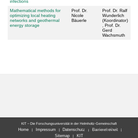
infections
Mathematical methods for
Prof. Dr.
Prof. Dr. Ralf
optimizing local heating
Nicole
Wunderlich
networks and geothermal
Bäuerle
(Koordinator)
energy storage
, Prof. Dr.
Gerd
Wachsmuth
KIT – Die Forschungsuniversität in der Helmholtz-Gemeinschaft
letzte Änderung: 18.02.2025
Home
Impressum
Datenschutz
Barrierefreiheit
Sitemap
KIT